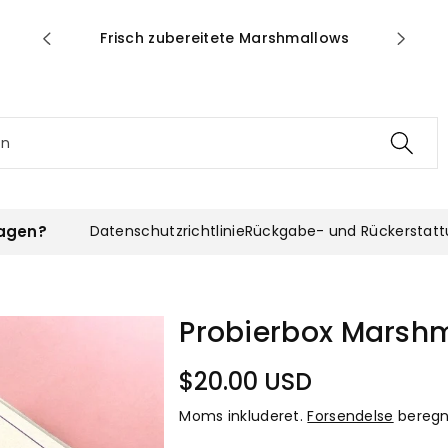
er Nied
Bestell
Frisch zubereitete Marshmallows
en
agen?
Datenschutzrichtlinie
Rückgabe- und Rückerstat
Probierbox Marsh
$20.00 USD
Moms inkluderet.
Forsendelse
beregn