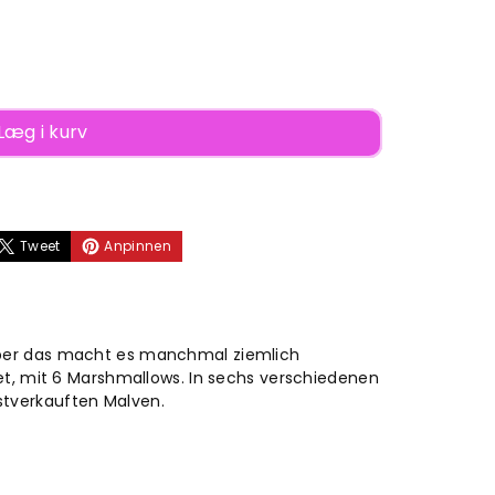
Læg i kurv
Tweet
Anpinnen
ows
ber das macht es manchmal ziemlich
et, mit 6 Marshmallows. In sechs verschiedenen
tverkauften Malven.