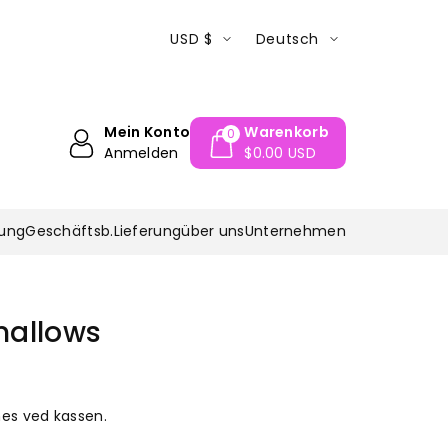
das muss man probieren!
Fragen? Rufen Sie 
USD $
Deutsch
Mein Konto
Warenkorb
0
Anmelden
$0.00 USD
tung
Geschäftsb.
Lieferung
über uns
Unternehmen
mallows
es ved kassen.