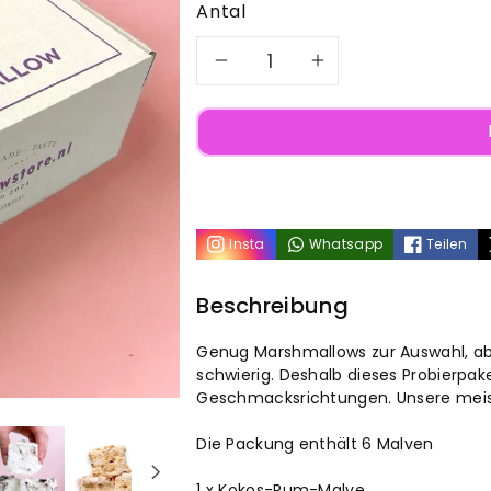
Antal
Formindsk
Øg
antal
antal
for
for
Probierbox
Probierbox
Insta
Whatsapp
Teilen
Marshmallows
Marshmall
Beschreibung
Genug Marshmallows zur Auswahl, a
schwierig. Deshalb dieses Probierpak
Geschmacksrichtungen. Unsere meis
Die Packung enthält 6 Malven
1 x Kokos-Rum-Malve