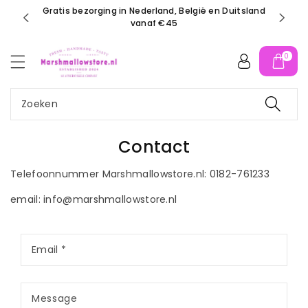
r
Gratis bezorging in Nederland, België en Duitsland
d
vanaf €45
e
c
0
o
n
t
Zoeken
e
n
t
Contact
Telefoonnummer Marshmallowstore.nl: 0182-761233
email: info@marshmallowstore.nl
Email
*
Message